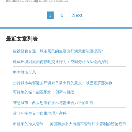
Estimated reading time: 55 seconds
Posts
2
Next
1
pagination
最近文章列表
建设轻轨交通，城市居民的生活出行满意度能否提高?
建成环境因素如何影响交通行为：空间分析方法论的探讨
中国城市反思
步行城市与邻近的环境对日常出行的意义：以巴塞罗那为例
可持续的城市能源系统：创新与挑战
智慧城市：两大思潮在技术与需求合力下的汇流
读《环宇主义与自由地理》杂感
出租车的准入管制——美国和加拿大出租车管制和非管制的经验启示