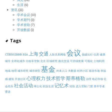
生涯
(6)
资讯
(21)
学术会议
(10)
学术期刊
(3)
学术资助
(7)
开放数据
(1)
Tags
会议
上海
交通
CTBUH
ENHR
RSA
人际关系网络
低碳出行
住房
健康
城市
全球化城市
出租车管制
北京
区域研究
南北交流
可持续发展
可视化
土地利用
基金
地域
地理
城市研究
城市转型
外来人口
大数据
封闭小区
巡游市场
幸福
心理权力
技术哲学
斯蒂格勒
感
建筑
开放社区
治理
电召市场
社
社会活动
记忆术
会排斥
绅士化
职业生涯
轻轨
进入管制
门禁
青年学者
香港