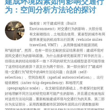
建成环境因素如何影响交通行
为：空间分析方法论的探讨
编者按：对于建成环境（Built
Environment）对交通行为的影响，大部分现
有文献都指出，土地混合使用、紧凑型的城市布局
能带来更短的机动车出行距离（vehicle miles
travelled, VMT），从而降低城市能源消耗
和“碳排放”。然而，也有一部分文献的实证结果表明：建成环境对
居民交通行为的影响甚微。为什么很多研究都采用了科学的方法，
但得出来的结论却很不一致？不同的研究方法或模型是否可能导致
了这些结论的差异？原文分为两个部分。第一部分探讨了“建成环
境—交通行为”研究中的4种方法论问题：自选择（self-
selection）、空间自相关（spatial autocorrelation）、出行
链依赖性（inter-trip dependency）和地理尺度
（geographic scale）。在文献综述的基础上，作者探讨如何更
好地理解不同方法对研究结果可能产生的影响，并且通过有效地应
对这些方法论问题，重新检验建成环境与交通行为的关系。第二部
分为实证部分，采用西雅图都市区2006年居民出行调查数据和
2005年地块和建筑数据，将应对这4种方法论问题的不同措施同时