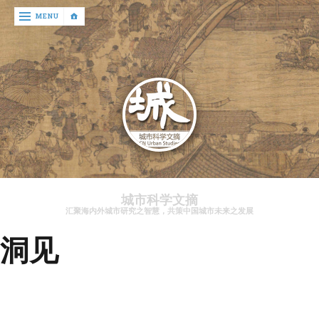
‹
MENU
return

文
章
资
讯
关
于
城市科学文摘
我
汇聚海内外城市研究之智慧，共策中国城市未来之发展
们
洞见