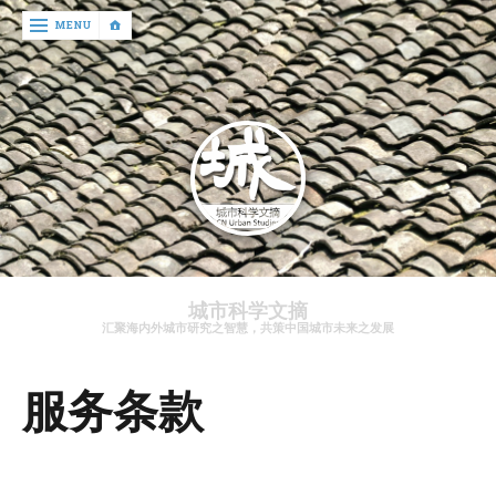
‹
MENU
return

文
章
资
讯
关
于
城市科学文摘
我
汇聚海内外城市研究之智慧，共策中国城市未来之发展
们
服务条款