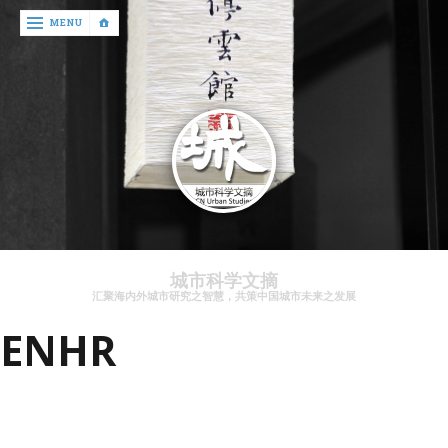
‹
MENU
return

文
章
资
讯
关
于
城市科学文摘
我
汇聚海内外城市研究之智慧，共策中国城市未来之发展
们
ENHR