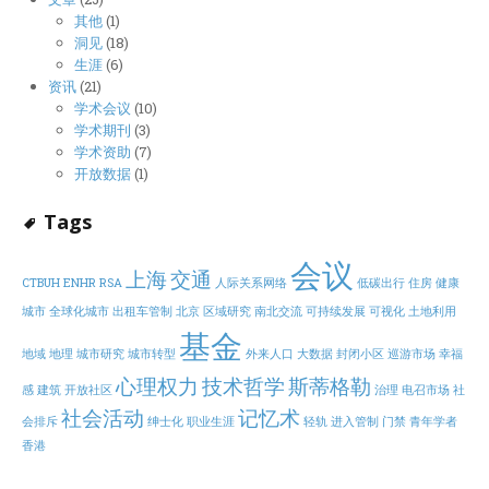
其他
(1)
洞见
(18)
生涯
(6)
资讯
(21)
学术会议
(10)
学术期刊
(3)
学术资助
(7)
开放数据
(1)
Tags
会议
上海
交通
CTBUH
ENHR
RSA
人际关系网络
低碳出行
住房
健康
城市
全球化城市
出租车管制
北京
区域研究
南北交流
可持续发展
可视化
土地利用
基金
地域
地理
城市研究
城市转型
外来人口
大数据
封闭小区
巡游市场
幸福
心理权力
技术哲学
斯蒂格勒
感
建筑
开放社区
治理
电召市场
社
社会活动
记忆术
会排斥
绅士化
职业生涯
轻轨
进入管制
门禁
青年学者
香港