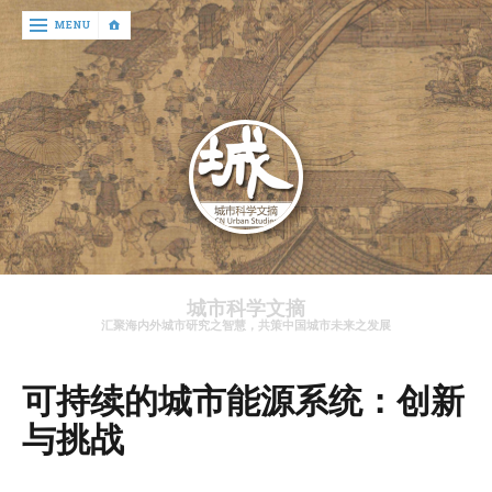
‹
MENU
return

文
章
资
讯
关
于
城市科学文摘
我
汇聚海内外城市研究之智慧，共策中国城市未来之发展
们
可持续的城市能源系统：创新
与挑战