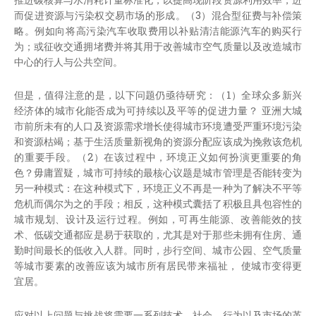
而促进资源与污染权交易市场的形成。（3）混合型征费与补偿策
略。例如向将高污染汽车收取费用以补贴清洁能源汽车的购买行
为；或征收交通拥堵费并将其用于改善城市空气质量以及改造城市
中心的行人与公共空间。
但是，值得注意的是，以下问题仍亟待研究：（1）全球众多新兴
经济体的城市化能否成为可持续以及平等的促进力量？ 亚洲大城
市前所未有的人口及资源需求增长使得城市环境遭受严重环境污染
和资源枯竭；基于生活质量新视角的资源分配应该成为挽救该危机
的重要手段。（2）在该过程中，环境正义如何扮演更重要的角
色？毋庸置疑，城市可持续的最核心议题是城市管理是否能转变为
另一种模式：在这种模式下，环境正义不再是一种为了解决不平等
危机而偶尔为之的手段；相反，这种模式囊括了积极且具包容性的
城市规划、设计及运行过程。例如，可再生能源、改善能效的技
术、低碳交通都应是易于获取的，尤其是对于那些未拥有住房、通
勤时间最长的低收入人群。同时，步行空间、城市公园、空气质量
等城市要素的改善应该为城市所有居民带来福祉， 使城市变得更
宜居。
应对以上问题与挑战将需要一系列技术、社会、行为以及市场的革