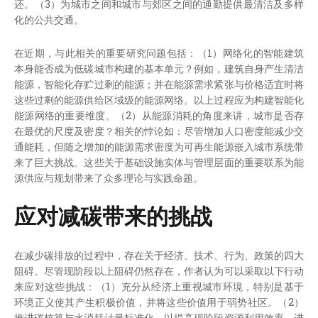
还。（3）为城市之间和城市与郊区之间的通勤提供最清洁及多样
化的公共交通。
在近期，与此相关的重要研究问题包括：（1）网络化的智能建筑
本身能否成为低碳城市构建的基本单元？例如，建筑自身产生清洁
能源，智能化存贮过剩的能源；并在能源需求紧张与价格适宜时将
这些过剩的能源供给区域级的能源网络。以上过程应为构建智能化
能源网络的重要维度。（2）从能源消耗的角度来讲，城市是否存
在最优的尺度及密度？相关的悖论如：尽管增加人口密度能减少交
通能耗，但随之增加的能源需求密度为可再生能源嵌入城市系统带
来了巨大挑战。这些关于基础设施实体与管理层面的重要联系为能
源供应与规划带来了众多理论与实践命题。
应对减碳带来的挑战
在减少碳排放的过程中，存在关于经济、技术、行为、政策的四大
阻碍。尽管现阶段以上阻碍仍然存在，作者认为可以采取以下行动
来应对这些挑战：（1）充分从经济上重视城市环境，特别是基于
环境正义使其产生积极价值，并将这些价值用于弱势社区。（2）
推进碳核算与水消耗计量标准化，以提高现阶段资源利用效率，进