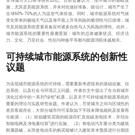
全球城市人口将净增长25亿。目前普遍认为，现今城市的基础设
施，尤其是其能源系统，并未对此做好准备。据估计，城市产生了
全球60%-70%的人为温室气体排放。同时，城市能源系统对气候
变化带来的极端天气以及海平面上升等风险的脆弱性与日俱增；城
市及其能源系统需要具备应对诸多自然与人为风险的弹性。此外，
城市能源系统的重要性毋庸置疑：城市的总体健康状况、经济活
力、文化、乃至社会、性别与种族平等都与能源消耗休戚相关。
可持续城市能源系统的创新性
议题
为实现城市能源系统的可持续，需要重新考虑现有的基础设施、信
息系统、以及社会与环境正义问题。作者在文中提出了在当前城市
演化过程中的一系列“绿色”机遇，以及关于可持续城市能源系统的
重要的理论与实践研究命题。作者认为，尽管城市之间与区域性的
差异客观存在，大部分城市均可采取如下手段来降低能耗及发展再
生能源：（1）鼓励建筑层面的能源存贮及低碳发电技术，并结合
1
智能电网及净电量结算
进行实施。（2）将电动汽车重分类为建筑
附属器械，从而使电动车的购买能够计入建筑资本预算进行分期偿