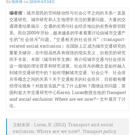
By
陈梓烽
on
2016年4月24日
编者按
：城市居民的空间移动性与社会公平之间的关系一直是
交通研究、城市研究和人文地理学关注的重要问题。大量的交
通调查结果揭示，交通的劣势与社会经济地位的劣势有密切联
系。而自2000年开始，越来越多的学者着重讨论由城市交通产
生的“社会排斥”问题。“交通相关的社会排斥”（transport-
related social exclusion）在国际上正成为城市交通研究的
重要关键词，在中国虽然具有很强的现实意义，但相关的研究
尚不丰富。本期《城市科学文摘》将介绍城市交通与社会排斥
这一领域的理论背景和研究进展。社会排斥的概念是如何融入
到城市交通研究中的？如何理解城市交通、社会公平、社会排
斥等概念之间的关系？关于交通相关的社会排斥，目前都有哪
些理论视角？对政策实践产生了什么影响？围绕这些问题，英
国利兹大学交通研究中心Karen Lucas教授在他的
Transport
and social exclusion: Where are we now?
一文中展开了讨
论。
文献来源：Lucas, K. (2012). Transport and social
exclusion: Where are we now?.
Transport policy
,