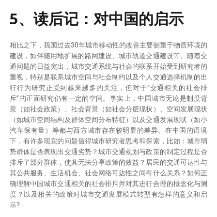
5、读后记：对中国的启示
相比之下，我国过去30年城市移动性的改善主要侧重于物质环境的
建设，如伴随用地扩展的路网建设、城市轨道交通建设等。随着交
通问题的日益突出，城市交通系统与社会的联系开始受到研究者的
重视，特别是联系城市空间与社会制约以及个人交通选择机制的出
行行为研究正受到越来越多的关注，但对于“交通相关的社会排
斥”的正面研究仍有一定的空间。事实上，中国城市无论是制度背
景（如社会政策）、社会背景（如社会分层现状）、空间发展现状
（如城市空间结构及群体空间分布特征）以及交通发展现状（如小
汽车保有量）等都与西方城市存在较明显的差异。在中国的语境
下，有许多现实的问题值得城市研究者思考和探索，比如：城市弱
势群体是否表现出交通劣势？城市交通规划与政策的制定过程是否
排斥了部分群体，使其无法分享政策的效益？居民的交通可达性与
其公共服务、生活机会、社会网络可达性之间有什么关系？如何正
确理解中国城市交通相关的社会排斥并对其进行合理的概念化与测
度？以及相关的政策对城市交通发展模式转型有怎样的意义和启
示?