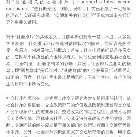
对“交通相关的社会排斥（transport-related social
exclusion）”进行概念化、测度、分析，目前已积累了一定数量
的理论与实证研究成果。“交通相关的社会排斥”正成为城市交通研
究的重要关键词。
对于“社会排斥”的具体定义，目前学界仍莫衷一是。不过，大多数
学者相信，社会排斥不仅仅是对贫困状况的描述，而应该是多维
度、多层次、相对及动态的概念：首先，社会排斥的问题是多层次
的，它既与个体所处的周围环境有关，同时也受到更宏观的社会过
程、社会制度、社会结构等的影响；其次，社会排斥是相对的概
念，即“弱势群体”是通过对比“其他群体”的社会关系及活动而界定
出来的；再者，社会排斥本质上是动态的，它在时空中、在个体的
生命历程中不断地变化。
社会排斥的概念在一定程度上改变了研究者对交通问题的认识。从
社会排斥的角度看，交通政策部门的价值观及政策制定过程是交通
不公平现象产生的重要根源。交通政策的制定过程往往系统性地排
斥了某些个体、群体或者社区，使其无法分享政策产生的效益。因
此，交通问题的解决应立足于相关部门的政策过程而非交通弱势群
体本身。另外，社会排斥的概念拓宽了交通研究者的视角，即不仅