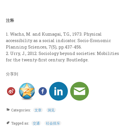
注释
1. Wachs, M. and Kumagai, T.G., 1973. Physical
accessibility as a social indicator. Socio-Economic
Planning Sciences, 7(5), pp.437-456.
2. Urry, J., 2012. Sociology beyond societies: Mobilities
for the twenty-first century. Routledge.
分享到
Categories:
文章
洞见
Tagged as:
交通
社会排斥