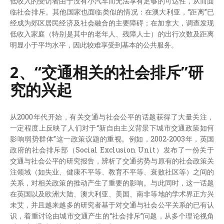
低收入的受访者由于没有小汽车而无法享有足够的可达性，从而面
临社会排斥。其他国家也面临类似的情况：在澳大利亚，“距离”已
经成为郊区居民经济及社会融合的主要障碍；在加拿大，调查发现
低收入家庭（特别是其中的老年人、残障人士）的出行次数及距离
明显小于平均水平，因此较难享受到基本的公共服务。
2、“交通相关的社会排斥”研
究的兴起
从2000年代开始，有关交通与社会公平的话题获得了大量关注，
一定程度上反映了人们对于“新自由主义背景下城市交通政策如何
影响弱势群体”这一政策议题的重视。例如，2002-2003年，英国
政府的社会排斥部（Social Exclusion Unit）发布了一份关于
交通与社会公平的研究报告，辨析了交通劣势与原有的社会政策关
注领域（如失业、健康不平等、教育不平等、衰败社区等）之间的
关系，对相关政策的推动产生了重要的影响。与此同时，这一话题
在英国以及欧洲大陆、澳大利亚、美国、南非等地的学术界正方兴
未艾，并且越来越多的研究者基于对交通与社会公平关系的已有认
识，着重讨论由城市交通产生的“社会排斥”问题，从多个理论视角