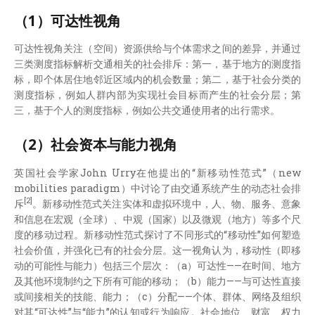
（1）可达性视角
可达性视角关注（空间）资源供给与个体需求之间的差异，并通过
三类测度指标解析交通相关的社会排斥：第一，基于地方的测度指
标，即个体居住地邻近区域内的机会数量；第二，基于社会分类的
测度指标，例如人群内部为实现社会目标而产生的社会分层；第
三，基于个人的测度指标，例如公共交通使用者的出行需求。
（2）社会资本与能力视角
英国社会学家John Urry在他提出的“新移动性范式”（new
mobilities paradigm）中讨论了由交通系统产生的动态社会排
[2]
斥
。新移动性范式关注实体和虚拟环境中，人、物、服务、意象
和信息在宏观（全球）、中观（国家）以及微观（地方）等多个尺
度的移动过程。新移动性范式探讨了不同形式的“移动性”如何塑造
社会价值，并强化已有的社会分层。这一视角认为，移动性（即移
动的可能性与能力）包括三个层次：（a）可达性——在时间、地方
及其他环境制约之下所有可能的移动；（b）能力——与可达性直接
或间接相关的技能、能力；（c）分配——个体、群体、网络及组织
对其“可达性”与“能力”的认知或行为响应。社会地位、财富、权力