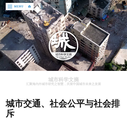
‹
MENU
return

文
章
资
讯
关
于
城市科学文摘
我
汇聚海内外城市研究之智慧，共策中国城市未来之发展
们
城市交通、社会公平与社会排
斥