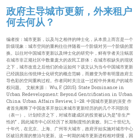
政府主导城市更新，外来租户
何去何从？
编者按：城市更新，以及与之相伴的绅士化，从本质上而言是一个
阶级现象：城市空间的重构往往伴随着一个阶级对另一个阶级的置
换。以往对中国城市更新以及绅士化的研究中，鲜有学者关注蜗居
在城市非正规社区中数量庞大的农民工群体：在城市权缺失的现状
之下，城市改造之后他们的命运如何？该文认为当今中国城市更新
已经跳脱出传统绅士化研究的概念范畴，而嬗变为带有明显政府主
导色彩的空间重构过程。作者同时关注这一过程中外来租户的城市
权问题。 文献来源： Wu, F. (2015). State Dominance in
Urban Redevelopment: Beyond Gentrification in Urban
China. Urban Affairs Review, 1–28. 中国城市更新的演变 作
者首先阐释了中国改革开放以来城市更新经历的的几个不同阶段
（表一）。计划经济之下，对城市建成区的投资被认为是“非生产
性的”，因此城市中心区经历了长期制度性的衰败。到二十世纪九
十年代，在北京、上海、广州等大城市，政府开始实施对城市中心
区破旧房屋的整治与更新。这一时期的城市更新进程相对缓慢，因