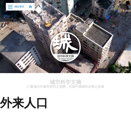
‹
MENU
return

文
章
资
讯
关
于
城市科学文摘
我
汇聚海内外城市研究之智慧，共策中国城市未来之发展
们
外来人口