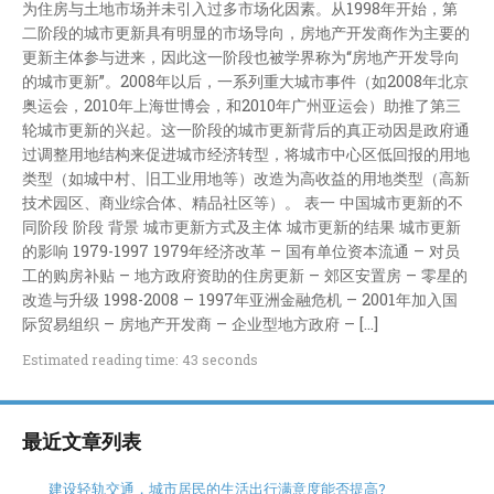
为住房与土地市场并未引入过多市场化因素。从1998年开始，第
二阶段的城市更新具有明显的市场导向，房地产开发商作为主要的
更新主体参与进来，因此这一阶段也被学界称为“房地产开发导向
的城市更新”。2008年以后，一系列重大城市事件（如2008年北京
奥运会，2010年上海世博会，和2010年广州亚运会）助推了第三
轮城市更新的兴起。这一阶段的城市更新背后的真正动因是政府通
过调整用地结构来促进城市经济转型，将城市中心区低回报的用地
类型（如城中村、旧工业用地等）改造为高收益的用地类型（高新
技术园区、商业综合体、精品社区等）。 表一 中国城市更新的不
同阶段 阶段 背景 城市更新方式及主体 城市更新的结果 城市更新
的影响 1979-1997 1979年经济改革 – 国有单位资本流通 – 对员
工的购房补贴 – 地方政府资助的住房更新 – 郊区安置房 – 零星的
改造与升级 1998-2008 – 1997年亚洲金融危机 – 2001年加入国
际贸易组织 – 房地产开发商 – 企业型地方政府 – […]
Estimated reading time: 43 seconds
最近文章列表
建设轻轨交通，城市居民的生活出行满意度能否提高?