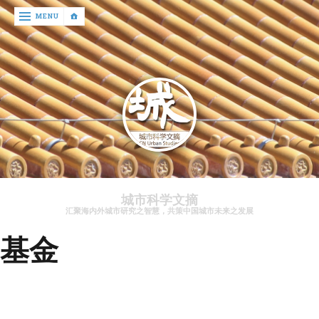
‹
MENU
return

文
章
资
讯
关
于
城市科学文摘
我
汇聚海内外城市研究之智慧，共策中国城市未来之发展
们
基金