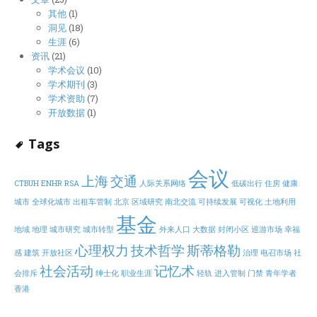
其他
(1)
洞见
(18)
生涯
(6)
资讯
(21)
学术会议
(10)
学术期刊
(3)
学术资助
(7)
开放数据
(1)
Tags
会议
上海
交通
CTBUH
ENHR
RSA
人际关系网络
低碳出行
住房
健康
城市
全球化城市
出租车管制
北京
区域研究
南北交流
可持续发展
可视化
土地利用
基金
地域
地理
城市研究
城市转型
外来人口
大数据
封闭小区
巡游市场
幸福
心理权力
技术哲学
斯蒂格勒
感
建筑
开放社区
治理
电召市场
社
社会活动
记忆术
会排斥
绅士化
职业生涯
轻轨
进入管制
门禁
青年学者
香港