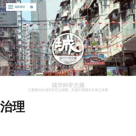
‹
MENU
return

文
章
资
讯
关
于
城市科学文摘
我
汇聚海内外城市研究之智慧，共策中国城市未来之发展
们
治理