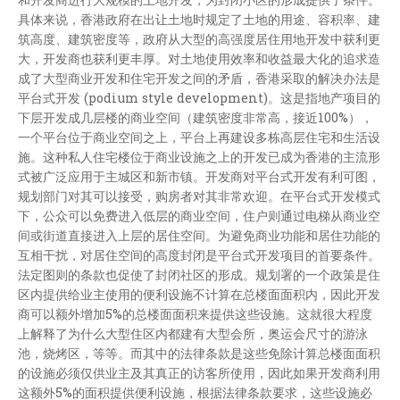
具体来说，香港政府在出让土地时规定了土地的用途、容积率、建
筑高度、建筑密度等，政府从大型的高强度居住用地开发中获利更
大，开发商也获利更丰厚。对土地使用效率和收益最大化的追求造
成了大型商业开发和住宅开发之间的矛盾，香港采取的解决办法是
平台式开发 (podium style development)。这是指地产项目的
下层开发成几层楼的商业空间（建筑密度非常高，接近100%），
一个平台位于商业空间之上，平台上再建设多栋高层住宅和生活设
施。这种私人住宅楼位于商业设施之上的开发已成为香港的主流形
式被广泛应用于主城区和新市镇。开发商对平台式开发有利可图，
规划部门对其可以接受，购房者对其非常欢迎。在平台式开发模式
下，公众可以免费进入低层的商业空间，住户则通过电梯从商业空
间或街道直接进入上层的居住空间。为避免商业功能和居住功能的
互相干扰，对居住空间的高度封闭是平台式开发项目的首要条件。
法定图则的条款也促使了封闭社区的形成。规划署的一个政策是住
区内提供给业主使用的便利设施不计算在总楼面面积内，因此开发
商可以额外增加5%的总楼面面积来提供这些设施。这就很大程度
上解释了为什么大型住区内都建有大型会所，奥运会尺寸的游泳
池，烧烤区，等等。而其中的法律条款是这些免除计算总楼面面积
的设施必须仅供业主及其真正的访客所使用，因此如果开发商利用
这额外5%的面积提供便利设施，根据法律条款要求，这些设施必