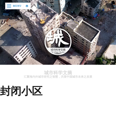
‹
MENU
return

文
章
资
讯
关
于
城市科学文摘
我
汇聚海内外城市研究之智慧，共策中国城市未来之发展
们
封闭小区