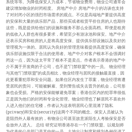
系统等等。为降低保安人力成本，节省物业费用，物业公司通常会
建议增加物业的封闭程度。 房地产中介 房地产中介的访谈也支持
了对封闭小区的强烈市场需求的观点。不仅是高端地产要提供高度
的安保和大量的俱乐部产品，那些买或者租赁平价住房的人也期待
这些，既是提供给他们的设施和服务不那么全面高档。即便是租房
的低收入人群也有很多要求，希望至少有游泳池和保安。地产中介
还表示买房和租房的人是将高度安保、提供俱乐部设施以及良好的
管理视为一体的。居民认为良好的管理意味着提供高度安保，确保
俱乐部设施仅限于合法的使用者。地产中介对客户根本不会强调封
闭这一点，因为这太平常了根本不是卖点。作者表示香港的地产中
介不属于开发商的子公司，也不是“门禁联盟”中的一员。 物业经理
与其他“门禁联盟”的成员相比，物业经理与居民的接触最直接，因
此更看重犯罪和安全问题。如果住区内发生了罪案，物业经理将遭
受居民的责问，可能被解雇、受到警告或失去晋升的机会，公司形
象也会受损。严格的安保能够避免罪案；香港住区内的犯罪率很低
正是因为他们的封闭和专业化管理。物业经理也了解居民不喜欢外
人进入他们的住宅楼，作者认为这表明居民心里混淆了隐私
(privacy)和安全(security)这两个不同的概念。保安人员被认为
是阻挡外人最有效的，有物业公司甚至故意派陌生人考验保安是否
会放外人进入。 总结 研究证明香港存在一个门禁联盟。以规划师
为代表的公共部门是其中的一员。土地出让制度和规划条例促进了