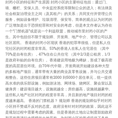
封闭小区的特征和产生原因 封闭小区的主要特征包括：通过门、
墙、栅栏、安保人员、中央监控系统等限制公众的进入；有法律及
社会框架治理业主之间（及其租户）的关系；共同支付并管理公共
服务，例如设备维护、垃圾清理、保安等。简单的观点认为封闭的
广泛增加是出于恐惧犯罪和对安全的考虑，但是本文作者认为存在
一个“门禁机器”或是说一个利益联盟，推动城市里封闭小区的产
生。其中包括但不限于规划师、开发商、地产中介、管理公司以及
社区居民。 香港的封闭小区现状 香港的犯罪率很低，但是私人住
宅社区的封闭程度非常高。53%的香港人在私人住宅居住 （其中
70%是自有住房），47%住在公共住宅 （其中2/3是公租房，1/3
是政府补贴的自有住房）。香港建设用地极为稀缺，形成了极高密
度的高层居住环境。自70年代中期，开发商就开始建设各种大型
的多栋地产项目，通常带有大量的商业及零售设施，并与公共交通
相整合。这些住房项目通常有2000 到5000个居住单元，统一提供
高水准的俱乐部设施，例如游泳池、网球场、烧烤区、聚会室以及
健身房：建设项目越大，设施就越全；房价越高，设施就越豪华。
这些私人地产社区封闭的程度非常高，并且新的地产项目封闭的程
度越来越高。 香港的门禁机器？ 规划师 香港的规划师似乎对封闭
小区持不赞成不反对的态度。政府没有针对封闭的政策，因此这不
是规划过程中需要考虑的因素。但是香港的土地出让制度鼓励政府
和开发商进行大规模的土地开发，为封闭小区的形成提供了条件。