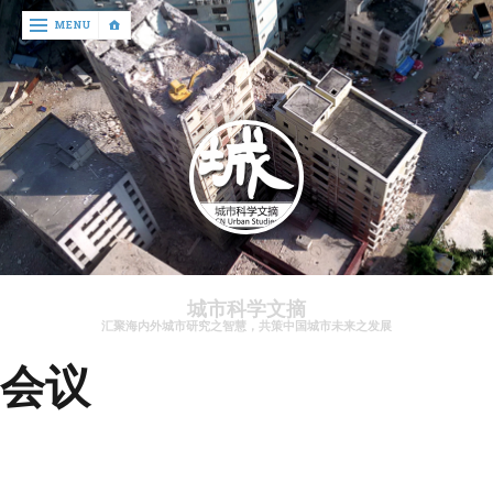
‹
MENU
return

文
章
资
讯
关
于
城市科学文摘
我
汇聚海内外城市研究之智慧，共策中国城市未来之发展
们
会议